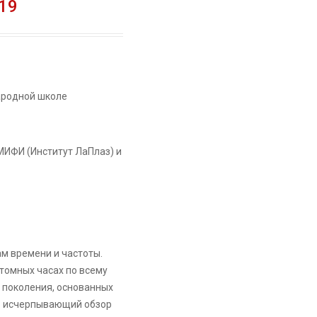
19
ародной школе
МИФИ (Институт ЛаПлаз) и
м времени и частоты.
томных часах по всему
 поколения, основанных
ть исчерпывающий обзор