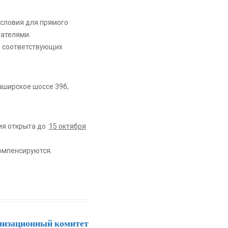
условия для прямого
ателями.
в соответствующих
аширское шоссе 39б,
ия открыта до
15 октября
компенсируются.
низационный комитет