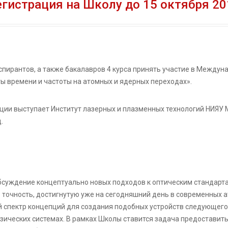
егистрация на Школу до 15 октября 20
спирантов, а также бакалавров 4 курса принять участие в Междун
ы времени и частоты на атомных и ядерных переходах».
ии выступает Институт лазерных и плазменных технологий НИЯУ 
.
суждение концептуально новых подходов к оптическим стандарта
 точность, достигнутую уже на сегодняшний день в современных а
й спектр концепций для создания подобных устройств следующего
зических системах. В рамках Школы ставится задача предостави