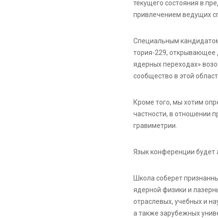
текущего состояния в пр
привлечением ведущих сп
Специальным кандидатом 
тория-229, открывающее 
ядерных переходах» возо
сообщество в этой област
Кроме того, мы хотим оп
частности, в отношении 
гравиметрии.
Язык конференции будет а
Школа соберет признанны
ядерной физики и лазерны
отраслевых, учебных и н
а также зарубежных униве