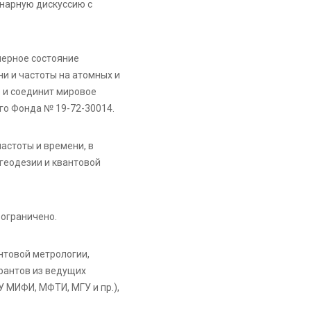
нарную дискуссию с
мерное состояние
и и частоты на атомных и
 и соединит мировое
ого Фонда № 19-72-30014.
астоты и времени, в
геодезии и квантовой
 ограничено.
нтовой метрологии,
ирантов из ведущих
 МИФИ, МФТИ, МГУ и пр.),