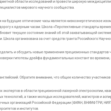
едметной области исследований и провести широкую междисципли
ециалистов мирового научного сообщества.
на будущие оптические часы является низкоэнергетическое изо
дорогу к ядерным часам. Школа «Перспективные стандарты времен
бновит текущее состояние знаний об этой захватывающей системе
и. Школа организована за счет средств гранта Российского Научн
ределить и обсудить новые применения прецизионных стандартов ч
проверки гипотезы дрейфа фундаментальных констант во времени, 
нглийский. Обратите внимание, что общее количество участников
х экспертов в области прецизионной лазерной спектроскопии, ква
х технологий, а также молодых исследователей, магистров и асп
аучных организаций Российской Федерации (ФИАН, ВНИИФТРИ, НИЯУ
рситетов и институтов.