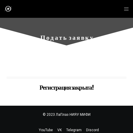
П о д а т ь з а я в к у
Регистрация закрыта!
© 2023 ЛаПлаз НИЯУ МИФИ
YouTube
VK
Telegram
Discord